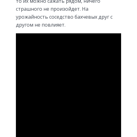
то их можно сажать рядом, ничего
страшного не произойдет. На
урожайность соседство бахчевых друг с
другом не повлияет.