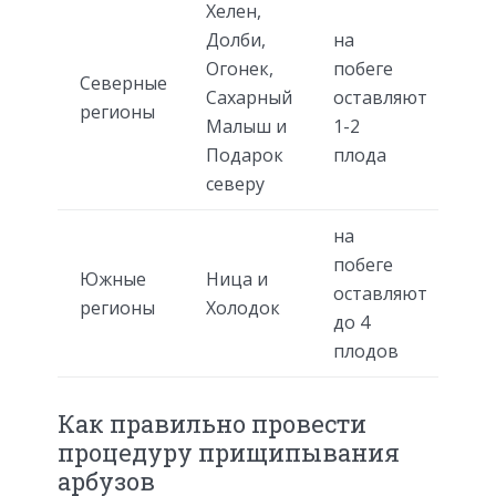
Хелен,
Долби,
на
Огонек,
побеге
Северные
Сахарный
оставляют
регионы
Малыш и
1-2
Подарок
плода
северу
на
побеге
Южные
Ница и
оставляют
регионы
Холодок
до 4
плодов
Как правильно провести
процедуру прищипывания
арбузов