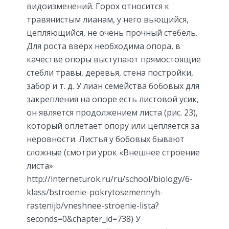
видоизменений. Горох относится к
травянистым лианам, у него вьющийся,
цепляющийся, не очень прочный стебель.
Для роста вверх необходима опора, в
качестве опоры выступают прямостоящие
стебли травы, деревья, стена постройки,
забор и т. д. У лиан семейства бобовых для
закрепления на опоре есть листовой усик,
он является продолжением листа (рис. 23),
который оплетает опору или цепляется за
неровности. Листья у бобовых бывают
сложные (смотри урок «Внешнее строение
листа»
http://interneturok.ru/ru/school/biology/6-
klass/bstroenie-pokrytosemennyh-
rastenijb/vneshnee-stroenie-lista?
seconds=0&chapter_id=738) У