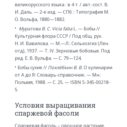
великорусского языка : в 4 т. / авт.-сост. В.
И. Даль. — 2-е изд. —
СПб.
: Типография М.
О. Вольфа, 1880—1882.
Муратова В. С.
Vicia faba
L. — Бобы //
Культурная флора СССР / Под общ. рук.
Н. И. Вавилова. — М.—Л.: Сельхозгиз (Лен.
отд), 1937. — Т. IV. Зерновые бобовые. Под
ред. Е. В. Вульфа. — С. 79—124.
Бобы сухие //
Похлёбкин В. В.
О кулинарии
от А до Я: Словарь-справочник. —
Мн.
:
Полымя, 1988. — С. 25. — ISBN 5-345-00218-
5.
Условия выращивания
спаржевой фасоли
Спаржевая фасоль – овощное растение.