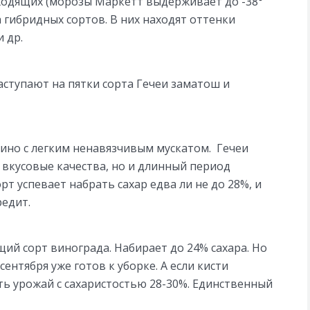
ходящих (морозы Маркетт выдерживает до -38°
а гибридных сортов. В них находят оттенки
и др.
аступают на пятки сорта Гечеи заматош и
вино с легким ненавязчивым мускатом.
Гечеи
 вкусовые качества, но и длинный период
рт успевает набрать сахар едва ли не до 28%, и
редит.
ий сорт винограда. Набирает до 24% сахара. Но
сентября уже готов к уборке. А если кисти
ть урожай с сахаристостью 28-30%. Единственный