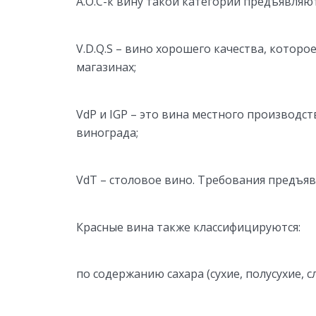
A.O.C-к вину такой категории предъявляю
V.D.Q.S – вино хорошего качества, котор
магазинах;
VdP и IGP – это вина местного производст
винограда;
VdT – столовое вино. Требования предъяв
Красные вина также классифицируются:
по содержанию сахара (сухие, полусухие, с