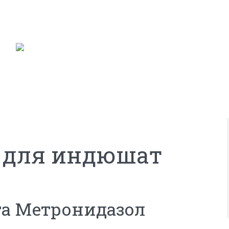
 для индюшат
та Метронидазол