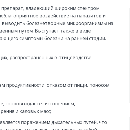
 препарат, владеющий широким спектром
неблагоприятное воздействие на паразитов и
но выводить болезнетворные микроорганизмы из
твенным путём. Выступает также в виде
ающего симптомы болезни на ранней стадии.
щих, распространённых в птицеводстве
ем продуктивности, отказом от пищи, поносом,
е, сопровождается истощением,
ения и каловых масс;
оявляется поражением дыхательных путей, что
 дыхание, и в результате влечёт за собой