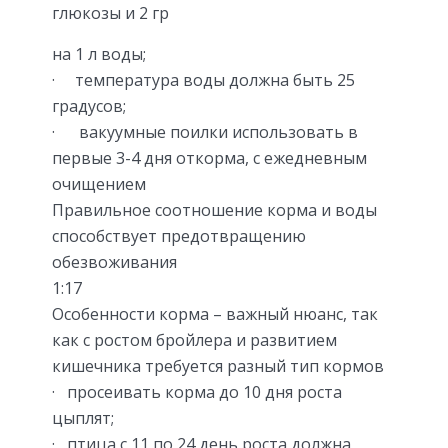
глюкозы и 2 гр
на 1 л воды;
· температура воды должна быть 25
градусов;
· вакуумные поилки использовать в
первые 3-4 дня откорма, с ежедневным
очищением
Правильное соотношение корма и воды
способствует предотвращению
обезвоживания
1:17
Особенности корма – важный нюанс, так
как с ростом бройлера и развитием
кишечника требуется разный тип кормов
· просеивать корма до 10 дня роста
цыплят;
· птица с 11 по 24 день роста должна