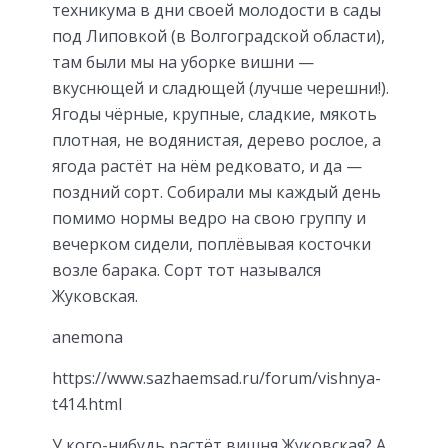
техникума в дни своей молодости в сады
под Липовкой (в Волгоградской области),
там были мы на уборке вишни —
вкуснющей и сладющей (лучше черешни!).
Ягоды чёрные, крупные, сладкие, мякоть
плотная, не водянистая, дерево рослое, а
ягода растёт на нём редковато, и да —
поздний сорт. Собирали мы каждый день
помимо нормы ведро на свою группу и
вечерком сидели, поплёвывая косточки
возле барака. Сорт тот назывался
Жуковская.
anemona
https://www.sazhaemsad.ru/forum/vishnya-
t414.html
У кого-нибудь растёт вишня Жуковская? А