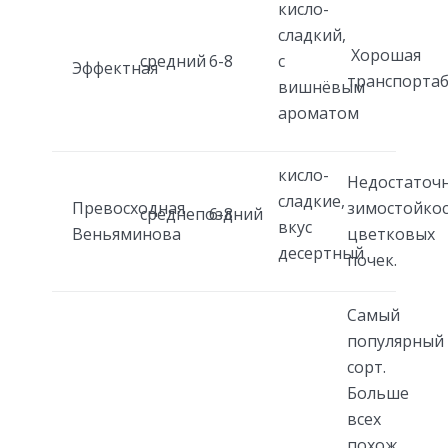
кисло-
сладкий,
Хорошая
средний
6-8
с
Эффектная
транспортаб
вишнёвым
ароматом
кисло-
Недостаточ
сладкие,
Превосходная
зимостойко
среднепоздний
6-8
вкус
Веньяминова
цветковых
десертный
почек.
Самый
популярный
сорт.
Больше
всех
похож