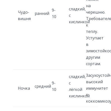
на
сладкий,
9-
Чудо-
черешню.
ранний
с
10
вишня
Требовател
кислинкой
к
теплу.
Уступает
в
зимостойко
другим
сортам.
Засухоустой
сладкий,
высокий
9-
с
средний
Ночка
иммунитет
10
лёгкой
к
кислинкой
коккомикозу