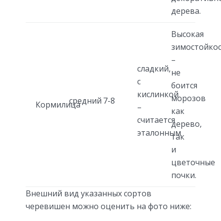
дерева.
Высокая
зимостойко
–
сладкий,
не
с
боится
кислинкой
морозов
средний
7-8
Кормилица
–
как
считается
дерево,
эталонным
так
и
цветочные
почки.
Внешний вид указанных сортов
черевишен можно оценить на фото ниже: