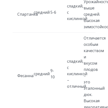
Урожайност
сладкий,
выше
средний
5-6
с
Спартанка
средней.
кислинкой
Высокая
зимостойкос
Отличается
особым
качеством
и
сладкий,
вкусом
с
плодов
9-
средний
кислинкой
Фесанна
–
10
–
это
отличный
эталонный
дюк.
Высокая
декоративн