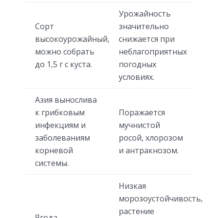
Урожайность
Сорт
значительно
высокоурожайный,
снижается при
можно собрать
неблагоприятных
до 1,5 г с куста.
погодных
условиях.
Азия вынослива
к грибковым
Поражается
инфекциям и
мучнистой
заболеваниям
росой, хлорозом
корневой
и антракнозом.
системы.
Низкая
морозоустойчивость,
растение
Ягода