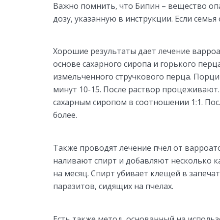
Важно помнить, что Бипин – вещество опа
дозу, указанную в инструкции. Если семья 
Хорошие результаты дает лечение варро
основе сахарного сиропа и горького перц
измельченного стручкового перца. Порци
минут 10-15. После раствор процеживают
сахарным сиропом в соотношении 1:1. Пос
более.
Также проводят лечение пчел от варроат
наливают спирт и добавляют несколько ка
на месяц. Спирт убивает клещей в запеча
паразитов, сидящих на пчелах.
Есть также метод, основанный на исполь