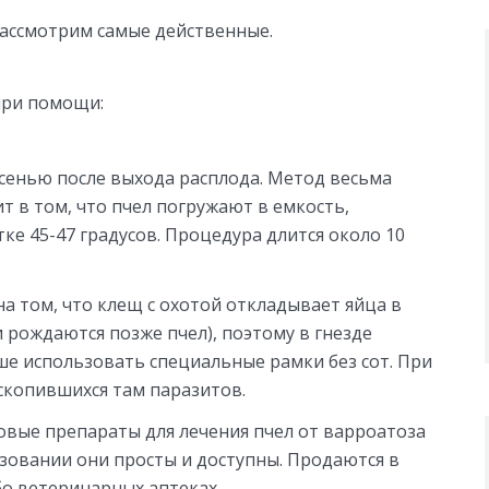
ассмотрим самые действенные.
при помощи:
сенью после выхода расплода. Метод весьма
ит в том, что пчел погружают в емкость,
ке 45-47 градусов. Процедура длится около 10
на том, что клещ с охотой откладывает яйца в
и рождаются позже пчел), поэтому в гнезде
ше использовать специальные рамки без сот. При
скопившихся там паразитов.
овые препараты для лечения пчел от варроатоза
зовании они просты и доступны. Продаются в
о ветеринарных аптеках.