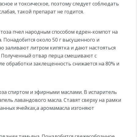
сное и токсическое, поэтому следует соблюдать
слабая, такой препарат не годится.
атоза пчел народным способом едрен-компот на
а. Понадобится около 50 г высушенного и
ю заливают литром кипятка и дают настояться
. Полученный отвар перца смешивают с
ле обработки заклещенность снижается на 80% и
оза спиртом и эфирными маслами. В испаритель
пель лавандового масла. Ставят сверху на рамки
танных ячейках,а аромамасла изгоняют
зовании тимьяна. Понадобится свежесобранное