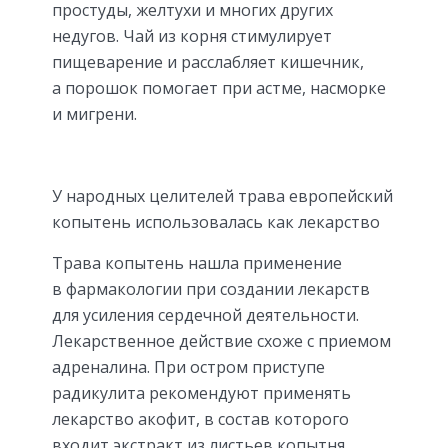
простуды, желтухи и многих других
недугов. Чай из корня стимулирует
пищеварение и расслабляет кишечник,
а порошок помогает при астме, насморке
и мигрени.
У народных целителей трава европейский
копытень использовалась как лекарство
Трава копытень нашла применение
в фармакологии при создании лекарств
для усиления сердечной деятельности.
Лекарственное действие схоже с приемом
адреналина. При остром приступе
радикулита рекомендуют применять
лекарство акофит, в состав которого
входит экстракт из листьев копытня.