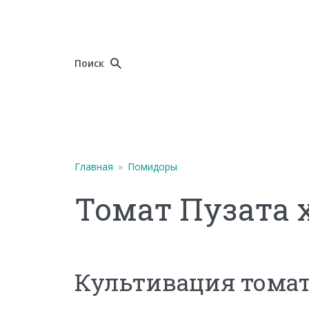
Поиск
Главная
»
Помидоры
Томат Пузата х
Культивация тома