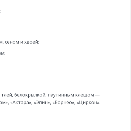
:
, сеном и хвоей;
ем;
 тлей, белокрылкой, паутинным клещом —
м», «Актара», «Эпин», «Борнео», «Циркон».