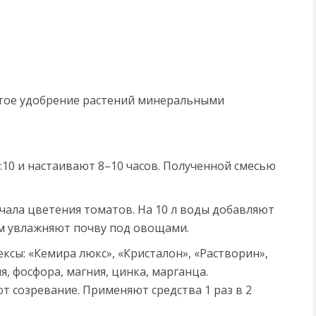
стое удобрение растений минеральными
:10 и настаивают 8–10 часов. Полученной смесью
ачала цветения томатов. На 10 л воды добавляют
ом увлажняют почву под овощами.
сы: «Кемира люкс», «Кристалон», «Растворин»,
, фосфора, магния, цинка, марганца.
т созревание. Применяют средства 1 раз в 2