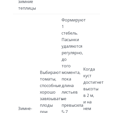
зимние
теплицы
Формируют
1
стебель.
Пасынки
удаляются
регулярно,
до
того
Когда
Выбирают
момента,
куст
томаты,
пока
достигнет
способные
длина
высоты
хорошо
листьев
в 2 м,
завязывать
не
и на
плоды
превысила
Зимне-
нем
при
5-7