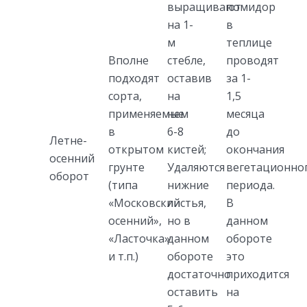
выращивают
помидор
на 1-
в
м
теплице
Вполне
стебле,
проводят
подходят
оставив
за 1-
сорта,
на
1,5
применяемые
нем
месяца
в
6-8
до
Летне-
открытом
кистей;
окончания
осенний
грунте
Удаляются
вегетационно
оборот
(типа
нижние
периода.
«Московский
листья,
В
осенний»,
но в
данном
«Ласточка»
данном
обороте
и т.п.)
обороте
это
достаточно
приходится
оставить
на