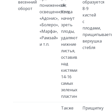
весенний
образуется
пониженной
см;
оборот
8-9
освещенности:
Когда
кистей
«Адонис»,
начнут
с
«Болеро»,
зреть
плодами,
«Марфа»,
плоды,
прищипывает
«Рамзай»
удаляют
верхушка
и т.п.
нижние
стебля
листья,
оставив
над
кистями
14-16
самых
зеленых
пластин
Также
Прищипку