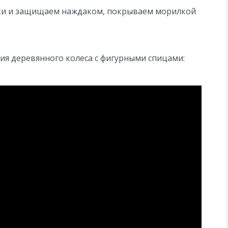
атки и защищаем наждаком, покрываем морилкой
ия деревянного колеса с фигурными спицами: