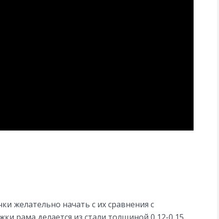
ки желательно начать с их сравнения с
жки рама делается из стали толщиной 0,12-0,15