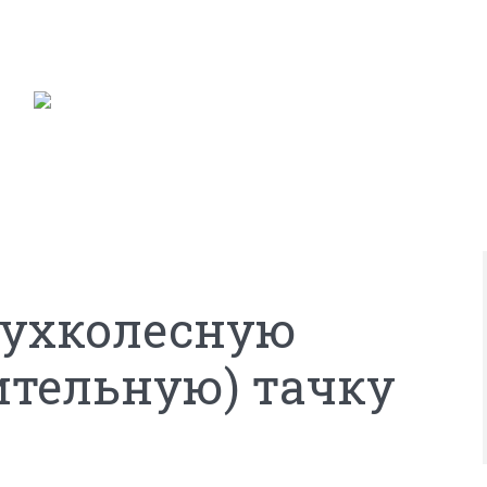
вухколесную
ительную) тачку