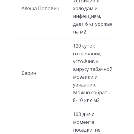
Устойчив к
Алеша Попович
холодам и
инфекциям,
дает 6 кг урожая
на м2
120 суток
созревания,
устойчив к
вирусу табачной
Барин
мозаики и
увяданию.
Можно собрать
8-10 кг с м2
103 дня с
момента
посадки, не