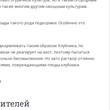
лько огуречной культуре, но и таким огородным
 а также многим другим овощным культурам.
 рады такого рода подкормке. Особенно это
дкармливать таким образом. Клубника, по
икак не реагирует на азот, поэтому пытаться
вольно бессмысленное. Но зато раствор отлично
елями, повреждающими плоды клубники.
м
дителей