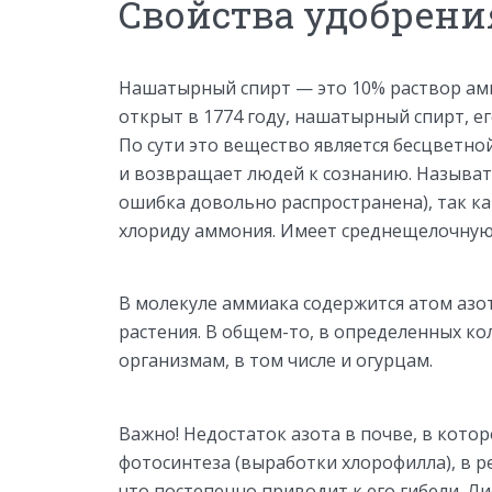
Свойства удобрени
Нашатырный спирт — это 10% раствор амм
открыт в 1774 году, нашатырный спирт, ег
По сути это вещество является бесцветно
и возвращает людей к сознанию. Называт
ошибка довольно распространена), так ка
хлориду аммония. Имеет среднещелочную
В молекуле аммиака содержится атом азот
растения. В общем-то, в определенных ко
организмам, в том числе и огурцам.
Важно! Недостаток азота в почве, в кото
фотосинтеза (выработки хлорофилла), в р
что постепенно приводит к его гибели. Л