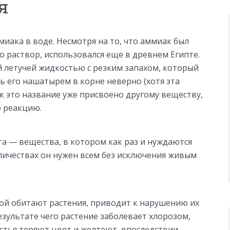
я
иака в воде. Несмотря на то, что аммиак был
о раствор, использовался еще в древнем Египте.
й летучей жидкостью с резким запахом, который
ь его нашатырем в корне неверно (хотя эта
к это название уже присвоено другому веществу,
 реакцию.
а — вещества, в котором как раз и нуждаются
личествах он нужен всем без исключения живым
рой обитают растения, приводит к нарушению их
езультате чего растение заболевает хлорозом,
истья теряют цвет и желтеют, впоследствии