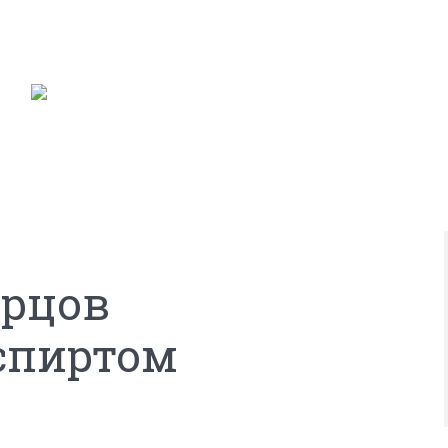
урцов
спиртом