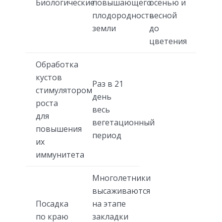
Биологические
повышающего
осенью и
плодородность
весной
земли
до
цветения
Обработка
кустов
Раз в 21
стимулятором
день
роста
весь
для
вегетационный
повышения
период
их
иммунитета
Многолетники
высаживаются
Посадка
на этапе
по краю
закладки