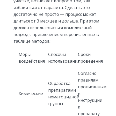
участке, возникает вопрос о том, как
избавиться от паразита. Сделать это
достаточно не просто — процесс может
длиться от 3 месяцев и дольше. При этом
должен использоваться комплексный
подход с привлечением перечисленных в
таблице методов:
Меры
Способы
Сроки
воздействия
использования
проведения
Согласно
правилам,
Обработка
прописанным
препаратами
Химические
в
нематоцидной
инструкции
группы
к
препарату