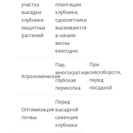
участка
плантации
высадки
клубники,
клубники
однолетники
защитных
высеиваются
растений
в начале
весны
ежегодно
При
Пар,
севообороте,
многократная
Агрономические
перед
глубокая
посадкой
перекопка
Перед
Оптимизация
высадкой
почвы
саженцев
клубники