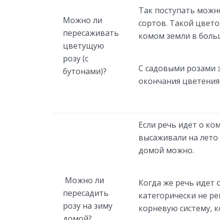
Так поступать мож
Можно ли
сортов. Такой цвето
пересаживать
комом земли в боль
цветущую
розу (с
С садовыми розами э
бутонами)?
окончания цветения,
Если речь идет о к
высаживали на лето 
домой можно.
Можно ли
Когда же речь идет о
пересадить
категорически не р
розу на зиму
корневую систему, к
домой?