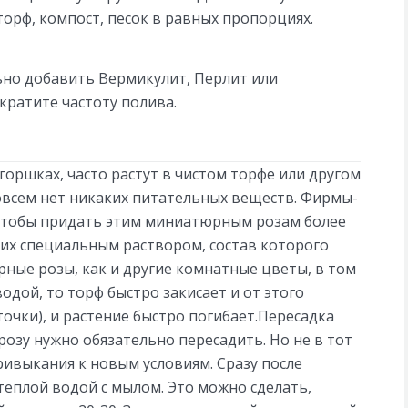
орф, компост, песок в равных пропорциях.
ьно добавить Вермикулит, Перлит или
ократите частоту полива.
оршках, часто растут в чистом торфе или другом
овсем нет никаких питательных веществ. Фирмы-
 чтобы придать этим миниатюрным розам более
их специальным раствором, состав которого
рные розы, как и другие комнатные цветы, в том
одой, то торф быстро закисает и от этого
очки), и растение быстро погибает.Пересадка
озу нужно обязательно пересадить. Но не в тот
привыкания к новым условиям. Сразу после
теплой водой с мылом. Это можно сделать,