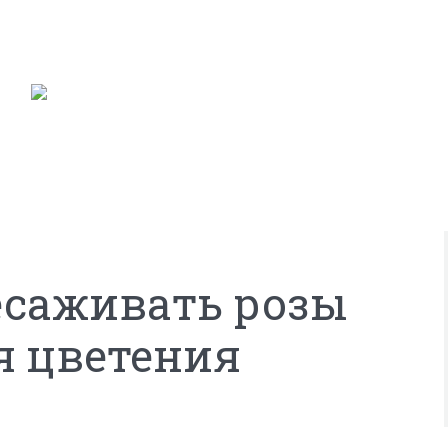
есаживать розы
я цветения