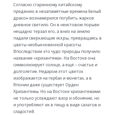
Согласно старинному китайскому
преданию в незапамятные времена белый
дракон вознамерился погубить жаркое
дневное светило. Он в неистовом порыве
нещадно терзал его, а вниз на землю
падали сверкающие искры, превращаясь в
цветы необыкновенной красоты.
Впоследствии это чудо природы получило
название «хризантема». На Востоке она
символизирует солнце, а ещё – счастье и
долголетие. Недаром этот цветок
изображается на гербах и монетах, а в
Японии даже существует Орден
Хризантемы. Но на Востоке хризантемами
не только услаждают взор и обоняние, но
и употребляют их в пищу в виде салатов и
сладостей.