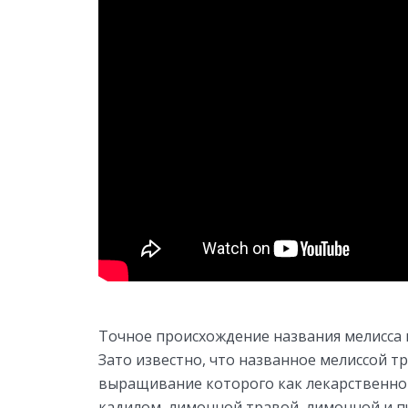
Точное происхождение названия мелисса н
Зато известно, что названное мелиссой т
выращивание которого как лекарственно
кадилом, лимонной травой, лимонной и п