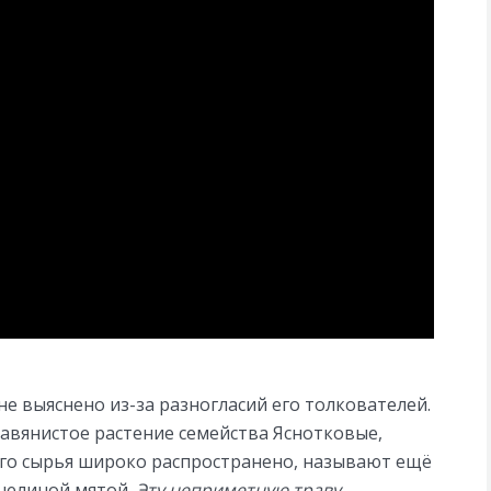
е выяснено из-за разногласий его толкователей.
равянистое растение семейства Яснотковые,
го сырья широко распространено, называют ещё
челиной мятой.
Эту неприметную траву