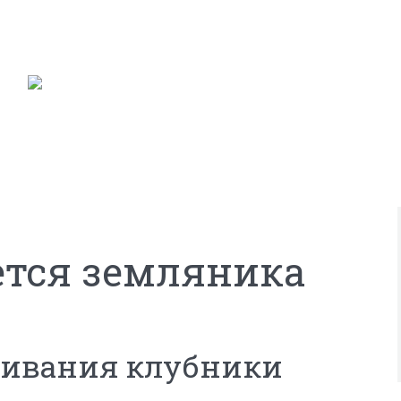
ется земляника
живания клубники