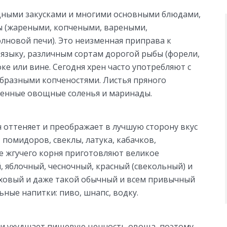
одными закусками и многими основными блюдами,
бы (жареными, копчеными, вареными,
лновой печи). Это неизменная приправа к
 языку, различным сортам дорогой рыбы (форели,
оке или вине. Сегодня хрен часто употребляют с
образными копченостями. Листья пряного
исленные овощные соленья и маринады.
н оттеняет и преображает в лучшую сторону вкус
 помидоров, свеклы, латука, кабачков,
ве жгучего корня приготовляют великое
, яблочный, чесночный, красный (свекольный) и
еховый и даже такой обычный и всем привычный
ьные напитки: пиво, шнапс, водку.
е и ухудшает пищевую ценность овоща, поэтому,