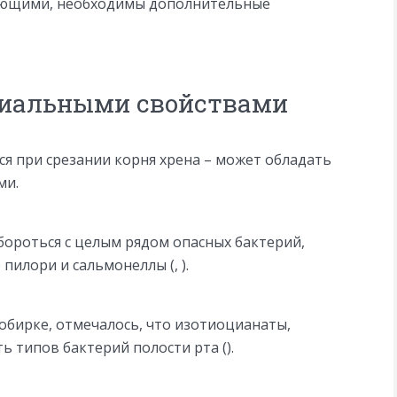
щающими, необходимы дополнительные
ериальными свойствами
я при срезании корня хрена – может обладать
ми.
бороться с целым рядом опасных бактерий,
пилори и сальмонеллы (, ).
обирке, отмечалось, что изотиоцианаты,
ь типов бактерий полости рта ().