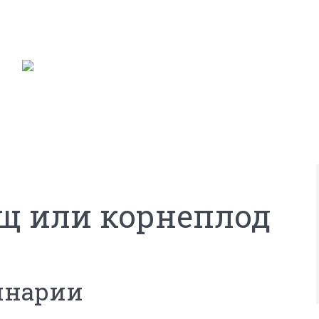
ощ или корнеплод
инарии