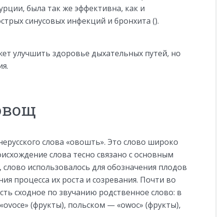
урции, была так же эффективна, как и
трых синусовых инфекций и бронхита ().
жет улучшить здоровье дыхательных путей, но
я.
овощ
нерусского слова «овошть». Это слово широко
роисхождение слова тесно связано с основным
, слово использовалось для обозначения плодов
ния процесса их роста и созревания. Почти во
есть сходное по звучанию родственное слово: в
ovoce» (фрукты), польском — «owoc» (фрукты),