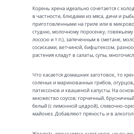
Корень хрена идеально сочетается с хол
в частности, блюдами из мяса, дичи и ры
приготовленными на гриле или в микрово
студню, молочному поросенку, говяжьему
лососю и т.п.), запеченным в сметане, мол
сосисками, ветчиной, бифштексом, разно
растения кладут в салаты, супы, многоч
Что касается домашних заготовок, то хре
соленых и маринованных грибов, огурцов,
патиссонов и квашеной капусты. На осно
множество соусов: горчичный, брусничный
белый (с лимонной цедрой), сливочно-ор
майонез. Добавляют пряность и в алкогол
Жгучесть хрена уменьшает уксус, но он ж