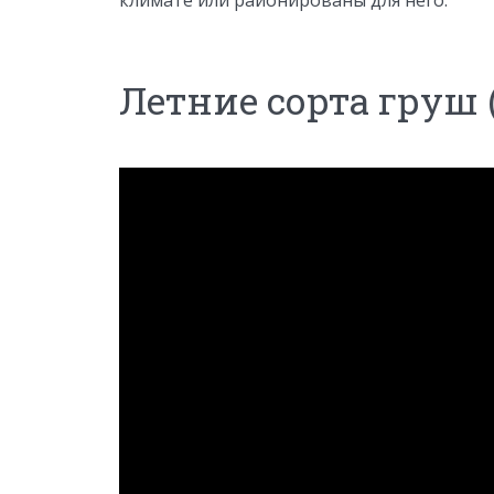
климате или районированы для него.
Летние сорта груш 