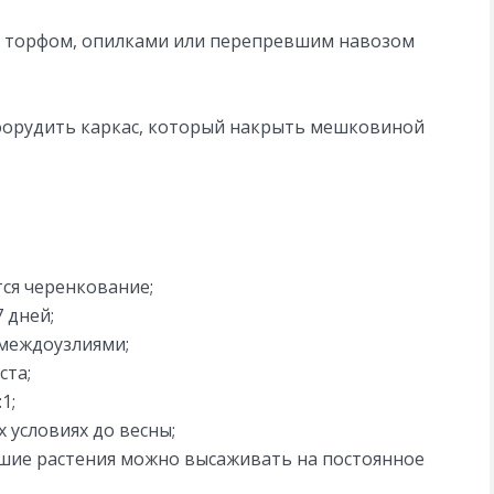
г торфом, опилками или перепревшим навозом
соорудить каркас, который накрыть мешковиной
ся черенкование;
 дней;
 междоузлиями;
ста;
1;
 условиях до весны;
осшие растения можно высаживать на постоянное