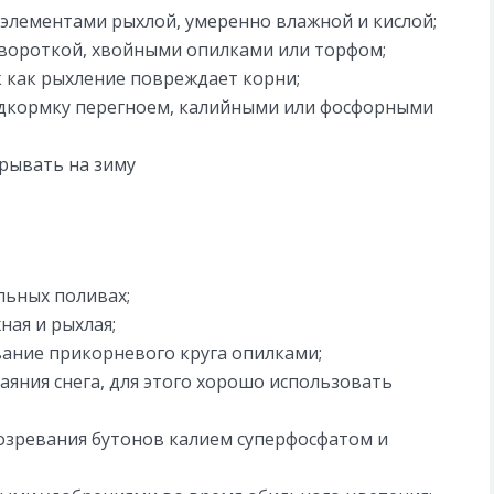
элементами рыхлой, умеренно влажной и кислой;
ывороткой, хвойными опилками или торфом;
к как рыхление повреждает корни;
дкормку перегноем, калийными или фосфорными
крывать на зиму
льных поливах;
ная и рыхлая;
вание прикорневого круга опилками;
аяния снега, для этого хорошо использовать
озревания бутонов калием суперфосфатом и