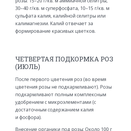
розы: 15–20 г/кв. м аммиачной селитры,
30–40 г/кв. м суперфос­фата, 10–15 г/кв. м
сульфата калия, калийной селитры или
калимагнезии. Калий отвеча­ет за
формирование красивых цветков.
ЧЕТВЕРТАЯ ПОДКОРМКА РОЗ
(ИЮЛЬ)
После первого цветения роз (во время
цветения розы не подкармли­вают). Розы
подкармливают полным ком­плексным
удобрением с микроэлемента­ми (с
достаточным содержанием калия
и фосфора).
Внесение органики под розы: Около 100 г