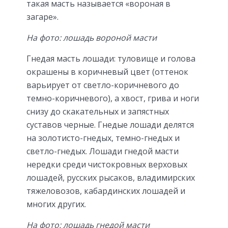
такая масть называется «
вороная в
загаре
».
На фото: лошадь вороной масти
Гнедая масть лошади
: туловище и голова
окрашены в коричневый цвет (оттенок
варьирует от светло-коричневого до
темно-коричневого), а хвост, грива и ноги
снизу до скакательных и запястных
суставов черные. Гнедые лошади делятся
на золотисто-гнедых, темно-гнедых и
светло-гнедых. Лошади гнедой масти
нередки среди чистокровных верховых
лошадей, русских рысаков, владимирских
тяжеловозов, кабардинских лошадей и
многих других.
На фото: лошадь гнедой масти