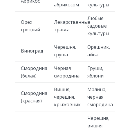
Абрикос
абрикосом
культуры
Любые
Орех
Лекарственные
садовые
грецкий
травы
культуры
Черешня,
Орешник,
Виноград
груша
айва
Смородина
Черная
Груши,
(белая)
смородина
яблони
Вишня,
Малина,
Смородина
черешня,
черная
(красная)
крыжовник
смородина
Черешня,
вишня,