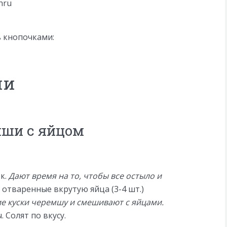
hru
ь кнопочками:
ши
мши с яйцом
к.
Дают время на то, чтобы все остыло и
е отваренные вкрутую яйца (3-4 шт.)
е куски черемшу и смешивают с яйцами.
ы
. Солят по вкусу.