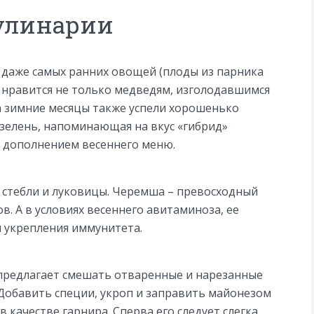
кулинарии
т даже самых ранних овощей (плоды из парника
ка нравится не только медведям, изголодавшимся
за зимние месяцы также успели хорошенько
 зелень, напоминающая на вкус «гибрид»
м дополнением весеннего меню.
я, стебли и луковицы. Черемша – превосходный
. А в условиях весеннего авитаминоза, ее
 укрепления иммунитета.
 предлагает смешать отваренные и нарезанные
Добавить специи, укроп и заправить майонезом
 качестве гарнира. Сперва его следует слегка