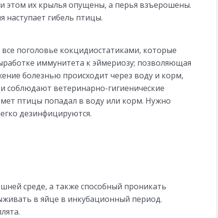
ри этом их крылья опущены, а перья взъерошены.
я наступает гибель птицы.
т все поголовье кокцидиостатиками, которые
выработке иммунитета к эймериозу; позволяющая
ение болезнью происходит через воду и корм,
ки соблюдают ветеринарно-гигиенические
омет птицы попадал в воду или корм. Нужно
легко дезинфицируются.
ешней среде, а также способный проникать
ыживать в яйце в инкубационный период.
лята.