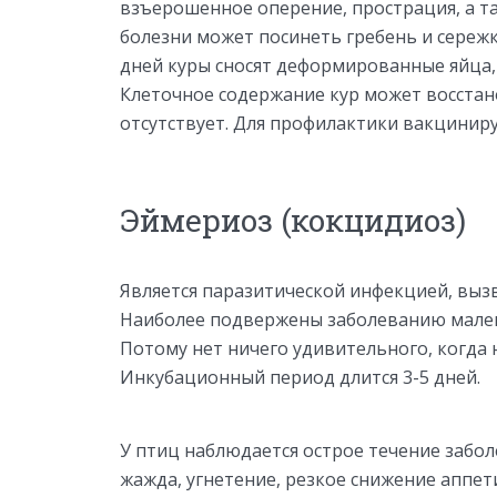
взъерошенное оперение, прострация, а та
болезни может посинеть гребень и сережки,
дней куры сносят деформированные яйца, 
Клеточное содержание кур может восстан
отсутствует. Для профилактики вакциниру
Эймериоз (кокцидиоз)
Является паразитической инфекцией, вы
Наиболее подвержены заболеванию малень
Потому нет ничего удивительного, когда 
Инкубационный период длится 3-5 дней.
У птиц наблюдается острое течение забо
жажда, угнетение, резкое снижение аппет