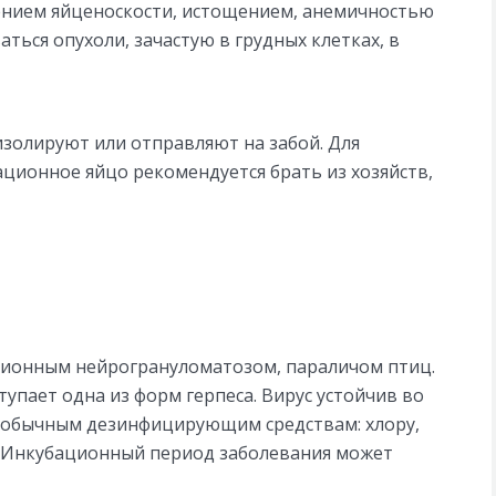
ением яйценоскости, истощением, анемичностью
аться опухоли, зачастую в грудных клетках, в
изолируют или отправляют на забой. Для
ционное яйцо рекомендуется брать из хозяйств,
ионным нейрогрануломатозом, параличом птиц.
упает одна из форм герпеса. Вирус устойчив во
к обычным дезинфицирующим средствам: хлору,
. Инкубационный период заболевания может