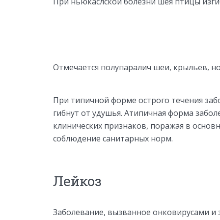
При ньюкаслской болезни шея птицы изги
Отмечается полупаралич шеи, крыльев, н
При типичной форме острого течения заб
гибнут от удушья. Атипичная форма забол
клинических признаков, поражая в основ
соблюдение санитарных норм.
Лейкоз
Заболевание, вызванное онковирусами и 