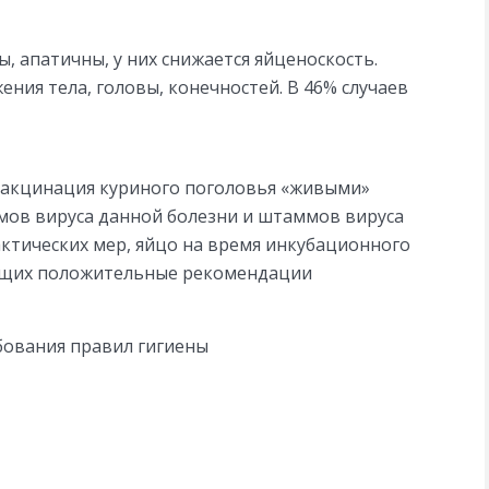
, апатичны, у них снижается яйценоскость.
ия тела, головы, конечностей. В 46% случаев
вакцинация куриного поголовья «живыми»
мов вируса данной болезни и штаммов вируса
актических мер, яйцо на время инкубационного
еющих положительные рекомендации
бования правил гигиены