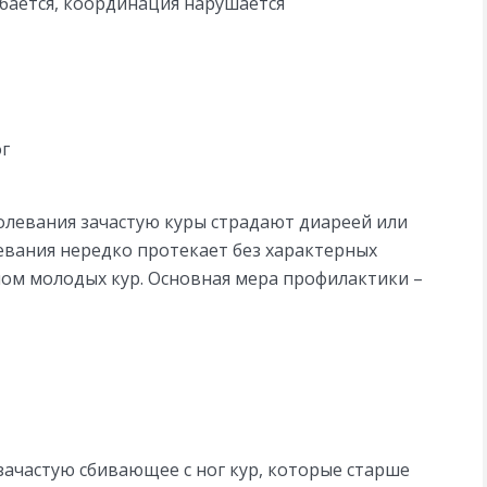
бается, координация нарушается
ог
олевания зачастую куры страдают диареей или
евания нередко протекает без характерных
ном молодых кур. Основная мера профилактики –
зачастую сбивающее с ног кур, которые старше