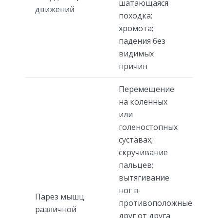
шатающаяся
движений
походка;
хромота;
падения без
видимых
причин
Перемещение
на коленных
или
голеностопных
суставах;
скручивание
пальцев;
вытягивание
ног в
Парез мышц
противоположные
различной
друг от друга