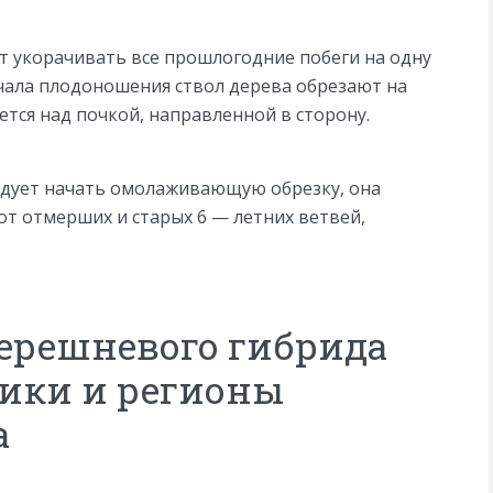
т укорачивать все прошлогодние побеги на одну
ачала плодоношения ствол дерева обрезают на
ется над почкой, направленной в сторону.
едует начать омолаживающую обрезку, она
от отмерших и старых 6 — летних ветвей,
.
ерешневого гибрида
тики и регионы
а