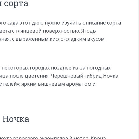
 сорта
го сада этот дюк, нужно изучить описание сорта
вета с глянцевой поверхностью. Ягоды
ная, с выраженным кисло-сладким вкусом.
в некоторых городах позднее из-за погодных
есяца после цветения. Черешневый гибрид Ночка
дителей»: ярким вишневым ароматом и
 Ночка
сота взрослого экземпляра 3 метра. Крона