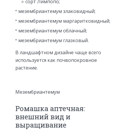
сорт Лимпопо;
мезембриантемум злаковидный;
мезембриантемум маргаритковидный;
мезембриантемум облачный;
мезембриантемум глазковый.
В ландшафтном дизайне чаще всего
используется как почвопокровное
растение.
Мезембриантемум
Ромашка аптечная:
внешний вид и
выращивание