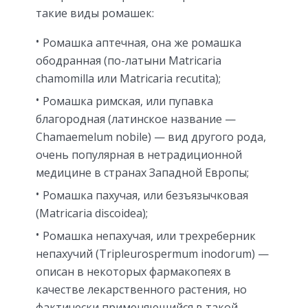
такие виды ромашек:
Ромашка аптечная, она же ромашка
ободранная (по-латыни Matricaria
chamomilla или Matricaria recutita);
Ромашка римская, или пупавка
благородная (латинское название —
Chamaemelum nobile) — вид другого рода,
очень популярная в нетрадиционной
медицине в странах Западной Европы;
Ромашка пахучая, или безъязычковая
(Matricaria discoidea);
Ромашка непахучая, или трехреберник
непахучий (Tripleurospermum inodorum) —
описан в некоторых фармакопеях в
качестве лекарственного растения, но
фактически применяющийся в такой