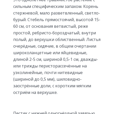
сильным специфическим запахом. Корень
стержневой, мало разветвленный, светло-
бурый. Стебель прямостоячий, высотой 15-
60 см, от основания ветвистый, реже
простой, ребристо-бороздчатый, внутри
полый, до верхушки облиственный. Листья
очерёдные, сидячие, в общем очертании
широколанцетные или яйцевидные,
длиной 2-5 см, шириной 0,5-1 см, дважды-
или трижды перисторассечённые на
узколинейные, почти нитевидные
(шириной до 0,5 мм), шиловидно-
заострённые доли, с коротким мягким
остриём на верхушке.
Пестик с нижней одногнёздной завязью,