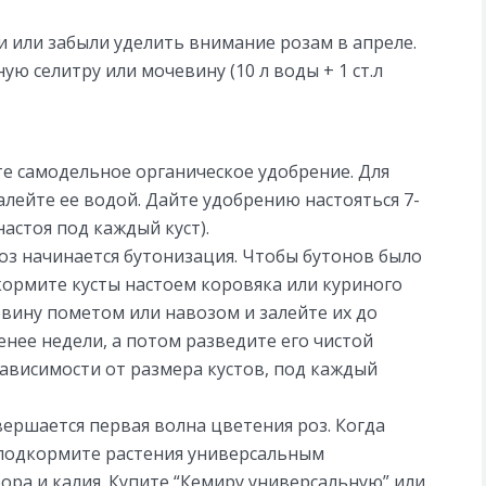
ели или забыли уделить внимание розам в апреле.
ю селитру или мочевину (10 л воды + 1 ст.л
те самодельное органическое удобрение. Для
залейте ее водой. Дайте удобрению настояться 7-
настоя под каждый куст).
роз начинается бутонизация. Чтобы бутонов было
кормите кусты настоем коровяка или куриного
вину пометом или навозом и залейте их до
енее недели, а потом разведите его чистой
зависимости от размера кустов, под каждый
ершается первая волна цветения роз. Когда
, подкормите растения универсальным
ра и калия. Купите “Кемиру универсальную” или