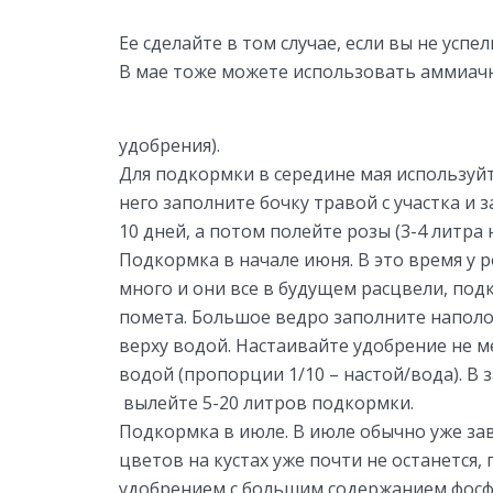
Ее сделайте в том случае, если вы не усп
В мае тоже можете использовать аммиачну
удобрения).
Для подкормки в середине мая используй
него заполните бочку травой с участка и 
10 дней, а потом полейте розы (3-4 литра 
Подкормка в начале июня. В это время у 
много и они все в будущем расцвели, под
помета. Большое ведро заполните наполо
верху водой. Настаивайте удобрение не м
водой (пропорции 1/10 – настой/вода). В 
вылейте 5-20 литров подкормки.
Подкормка в июле. В июле обычно уже зав
цветов на кустах уже почти не останется
удобрением с большим содержанием фосфо