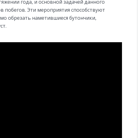
яжении года, и основной задачей данного
в побегов. Эти мероприятия способствуют
имо обрезать наметившиеся бутончики,
ст.