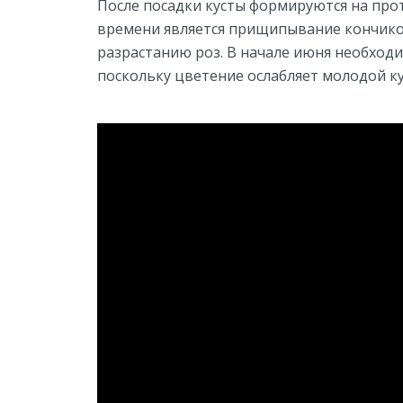
После посадки кусты формируются на прот
времени является прищипывание кончико
разрастанию роз. В начале июня необход
поскольку цветение ослабляет молодой ку