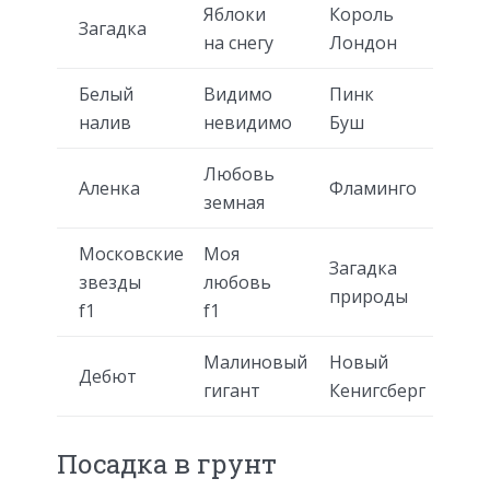
Яблоки
Король
Загадка
на снегу
Лондон
Белый
Видимо
Пинк
налив
невидимо
Буш
Любовь
Аленка
Фламинго
земная
Московские
Моя
Загадка
звезды
любовь
природы
f1
f1
Малиновый
Новый
Дебют
гигант
Кенигсберг
Посадка в грунт