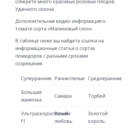
соберёте много красивых розовых плодов.
Удачного сезона.
Дополнительная видео-информация о
томате сорта «Малиновый слон»:
В таблице ниже вы найдете ссылки на
информационные статьи о сортах
помидоров с разными сроками
созревания:
Суперранние
Раннеспелые
Среднеранние
Большая
Самара
Торбей
мамочка
Ультраскороспелый
Ранняя
Золотой
f1
любовь
король