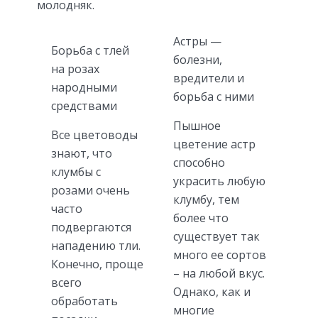
молодняк.
Астры —
Борьба с тлей
болезни,
на розах
вредители и
народными
борьба с ними
средствами
Пышное
Все цветоводы
цветение астр
знают, что
способно
клумбы с
украсить любую
розами очень
клумбу, тем
часто
более что
подвергаются
существует так
нападению тли.
много ее сортов
Конечно, проще
– на любой вкус.
всего
Однако, как и
обработать
многие