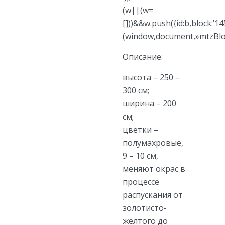
(w||(w=
[]))&&w.push({id:b,block:’145
(window,document,»mtzBlo
Описание:
высота – 250 –
300 см;
ширина – 200
см;
цветки –
полумахровые,
9 – 10 см,
меняют окрас в
процессе
распускания от
золотисто-
желтого до