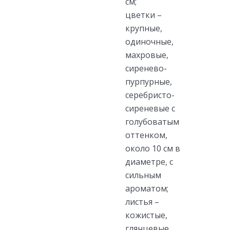
см;
цветки –
крупные,
одиночные,
махровые,
сиренево-
пурпурные,
серебристо-
сиреневые с
голубоватым
оттенком,
около 10 см в
диаметре, с
сильным
ароматом;
листья –
кожистые,
глянцевые,