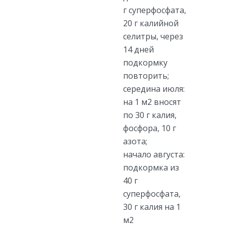
г суперфосфата,
20 г калийной
селитры, через
14 дней
подкормку
повторить;
середина июля:
на 1 м2 вносят
по 30 г калия,
фосфора, 10 г
азота;
начало августа:
подкормка из
40 г
суперфосфата,
30 г калия на 1
м2