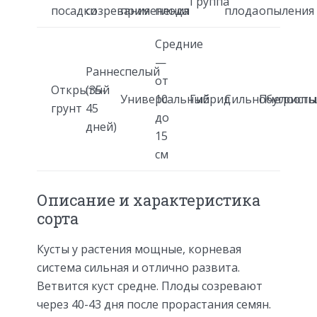
Группа
посадки
созревания
применения
плода
плода
опыления
Средние
—
Раннеспелый
от
Открытый
(35-
Универсальный
10
Гибрид
Сильнобугристы
Пчелоопы
грунт
45
до
дней)
15
см
Описание и характеристика
сорта
Кусты у растения мощные, корневая
система сильная и отлично развита.
Ветвится куст средне. Плоды созревают
через 40-43 дня после прорастания семян.