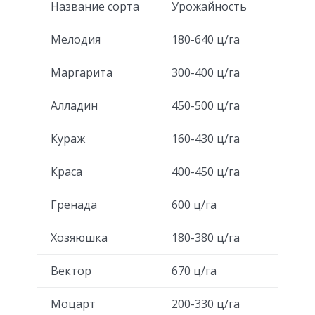
Название сорта
Урожайность
Мелодия
180-640 ц/га
Маргарита
300-400 ц/га
Алладин
450-500 ц/га
Кураж
160-430 ц/га
Краса
400-450 ц/га
Гренада
600 ц/га
Хозяюшка
180-380 ц/га
Вектор
670 ц/га
Моцарт
200-330 ц/га