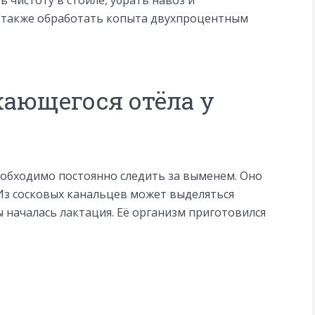
ь чистоту в стойле, убрать навоз и
 также обработать копыта двухпроцентным
ающегося отёла у
еобходимо постоянно следить за выменем. Оно
 Из сосковых канальцев может выделяться
ы началась лактация. Её организм приготовился