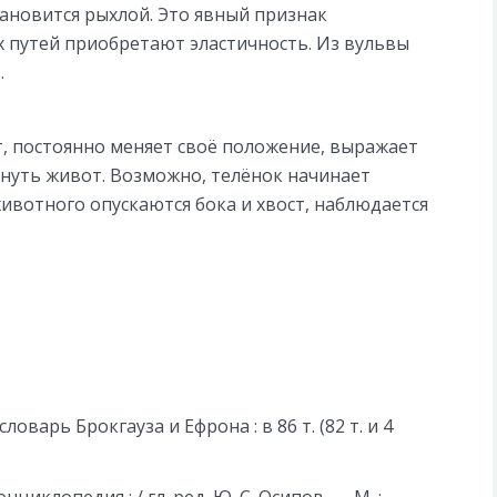
тановится рыхлой. Это явный признак
путей приобретают эластичность. Из вульвы
.
, постоянно меняет своё положение, выражает
кнуть живот. Возможно, телёнок начинает
животного опускаются бока и хвост, наблюдается
варь Брокгауза и Ефрона : в 86 т. (82 т. и 4
иклопедия : / гл. ред. Ю. С. Осипов. — М. :