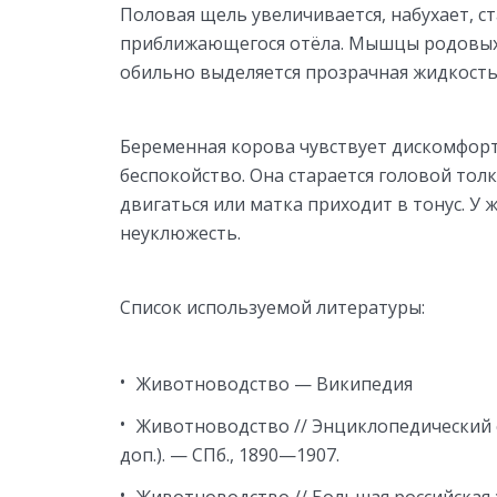
Половая щель увеличивается, набухает, с
приближающегося отёла. Мышцы родовых 
обильно выделяется прозрачная жидкость
Беременная корова чувствует дискомфорт
беспокойство. Она старается головой тол
двигаться или матка приходит в тонус. У 
неуклюжесть.
Список используемой литературы:
Животноводство — Википедия
Животноводство // Энциклопедический сло
доп.). — СПб., 1890—1907.
Животноводство // Большая российская энц