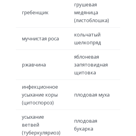
грушевая
гребенщик
медяница
(листоблошка)
кольчатый
мучнистая роса
шелкопряд
яблоневая
ржавчина
запятовидная
щитовка
инфекционное
усыхание коры
плодовая муха
(цитоспороз)
усыхание
плодовая
ветвей
букарка
(туберкуляриоз)