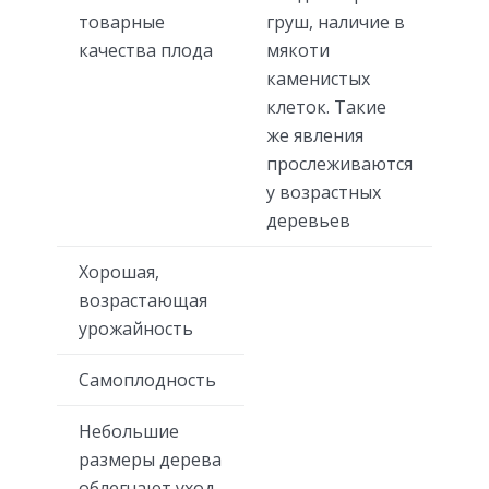
товарные
груш, наличие в
качества плода
мякоти
каменистых
клеток. Такие
же явления
прослеживаются
у возрастных
деревьев
Хорошая,
возрастающая
урожайность
Самоплодность
Небольшие
размеры дерева
облегчают уход