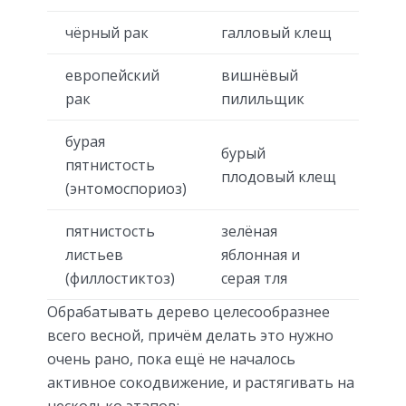
чёрный рак
галловый клещ
европейский
вишнёвый
рак
пилильщик
бурая
бурый
пятнистость
плодовый клещ
(энтомоспориоз)
пятнистость
зелёная
листьев
яблонная и
(филлостиктоз)
серая тля
Обрабатывать дерево целесообразнее
всего весной, причём делать это нужно
очень рано, пока ещё не началось
активное сокодвижение, и растягивать на
несколько этапов: