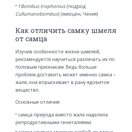
†
Bombus trophonius
(подрод
Cullumanobombus
) (миоцен, Чехия)
Как отличить самку шмеля
от самца
Изучив особенности жизни шмелей,
рекомендуется научиться различать их по
половым признакам. Ведь больше
проблем доставить может именно самка –
жаля, она впрыскивает в рану ядовитое
вещество.
Основные отличия:
самца природа вместо жала наделила
репродуктивными гениталиями;
самки крупнее мужских особей: их длина