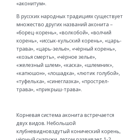
«аконитум».
В русских народных традициях существует
множество других названий аконита –
«борец-корень», «волкобой», «волчий
корень», «иссык-кульский корень», «царь-
трава», «царь-зелье», «чёрный корень»,
«козья смерть», «чёрное зелье»,
«железный шлем», «каска», «шлемник»,
«капюшон», «лошадка», «лютик голубой»,
«туфелька», «синеглазка», «прострел-
трава», «прикрыш-трава».
Корневая система аконита встречается
двух видов. Небольшой
клубневидновздутый конический корень,
чёрный снаружи, летом развивает 1-2