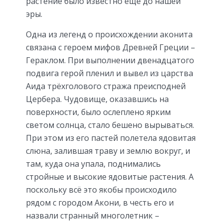
растение было известно ещё до нашей
эры.
Одна из легенд о происхождении аконита
связана с героем мифов Древней Греции –
Гераклом. При выполнении двенадцатого
подвига герой пленил и вывел из царства
Аида трёхголового стража преисподней
Цербера. Чудовище, оказавшись на
поверхности, было ослеплено ярким
светом солнца, стало бешено вырываться.
При этом из его пастей полетела ядовитая
слюна, залившая траву и землю вокруг, и
там, куда она упала, поднимались
стройные и высокие ядовитые растения. А
поскольку всё это якобы происходило
рядом с городом Акони, в честь его и
назвали странный многолетник –