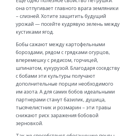
Еще одно полезное свойство петрушки:
она отпугивает главного врага земляники
– слизней. Хотите защитить будущий
урожай — посейте кудрявую зелень между
кустиками ягод.
Бобы сажают между картофельными
бороздами, рядом с грядками огурцов,
вперемешку с редисом, горчицей,
шпинатом, кукурузой. Благодаря соседству
с бобами эти культуры получают
дополнительные порции необходимого
им азота. А для самих бобов идеальными
партнерами станут базилик, душица,
тысячелистник и розмарин – эти травы
снижают риск заражения бобовой
зерновкой.
Так же способствует обогащению почвы