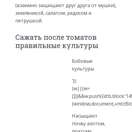
(взаимно защищают друг друга от мушки),
земляникой, салатом, редисом и
петрушкой.
Сажать после томатов
правильные культуры
Бобовые
культуры
‘));
(w||(w=
[]))&&w.push({id:b,block:’145
(window,document,»mtzBlo
Насыщают
почву азотом,
поэтому