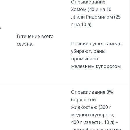
Опрыскивание
Хомом (40 и на 10
л) или Ридомилом (25
г на 10 л).
,
В течение всего
Появившуюся камедь
сезона.
убирают, раны
промывают
железным купоросом.
Опрыскивание 3%
бордоской
жидкостью (300 г
медного купороса,
400 г извести, 10 л) –
весной до раскрытия