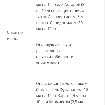
мл на 10 л) или Актарой (8 г
на 10 л) после цветения, а
также Агравертином (5 мл
на 4 л), Лепидоцидом (50
мл на 10 л).
С мая по
июнь.
Опавшую листву и
растительные
остатки собирают и
уничтожают
Опрыскивание Актелликом
(2 мл на 2 л), Фуфаноном (10
мл на 10 л), Каратэ (4 мл на
10 л) и Кинмиксом (2,5 мл