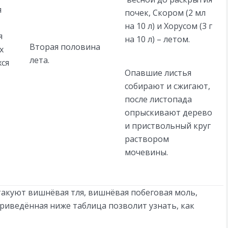
я
почек, Скором (2 мл
на 10 л) и Хорусом (3 г
я
на 10 л) – летом.
Вторая половина
х
лета.
хся
Опавшие листья
собирают и сжигают,
после листопада
опрыскивают дерево
и приствольный круг
раствором
мочевины.
акуют вишнёвая тля, вишнёвая побеговая моль,
риведённая ниже таблица позволит узнать, как