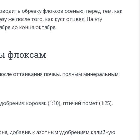
одить обрезку флоксов осенью, перед тем, как
зу же после того, как куст отцвел. На эту
ября до конца октября.
ы флоксам
 после оттаивания почвы, полным минеральным
брения: коровяк (1:10), птичий помет (1:25),
.
юня, добавив к азотным удобрениям калийную