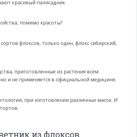
учают красивый палисадник.
войства, помимо красоты?
ортов флоксов, только один, флокс сибирский,
тва, приготовленные из растения всем
чено и не применяется в официальной медицине.
етологии, при изготовлении различных масок. И
 тортов.
ветник из флоксов