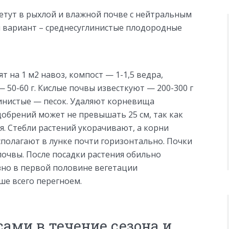
ветут в рыхлой и влажной почве с нейтральным
й вариант – среднесуглинистые плодородные
 на 1 м2 навоз, компост — 1-1,5 ведра,
— 50-60 г. Кислые почвы известкуют — 200-300 г
линистые — песок. Удаляют корневища
добрений может не превышать 25 см, так как
я. Стебли растений укорачивают, а корни
асполагают в лунке почти горизонтально. Почки
почвы. После посадки растения обильно
зно в первой половине вегетации
ше всего перегноем.
ами в течение сезона и