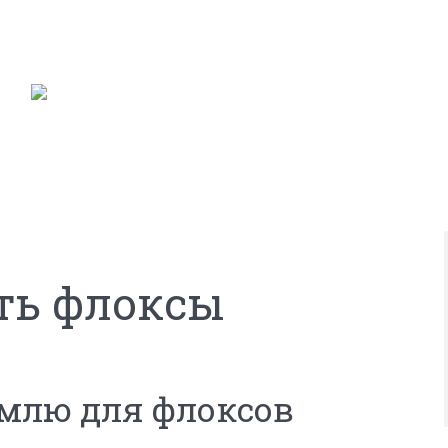
ть флоксы
емлю для флоксов