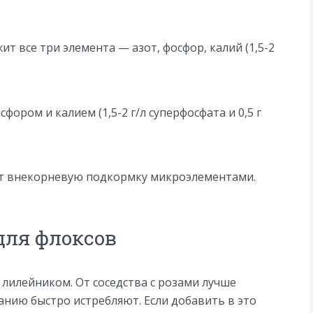
т все три элемента — азот, фосфор, калий (1,5-2
фором и калием (1,5-2 г/л суперфосфата и 0,5 г
ят внекорневую подкормку микроэлементами.
для флоксов
лилейником. От соседства с розами лучше
танию быстро истребляют. Если добавить в это