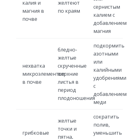
калия и
желтеют
сернистым
магния в
по краям
калием с
почве
добавлением
магния
подкормить
бледно-
азотными
желтые
или
нехватка
скрученные
калийными
микроэлементов
верхние
удобрениями
в почве
листья в
с
период
добавлением
плодоношения
меди
сократить
желтые
полив,
точки и
грибковые
уменьшить
пятна,