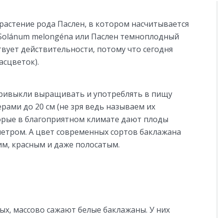
растение рода Паслен, в котором насчитывается
 Solánum melongéna или Паслен темноплодный
твует действительности, потому что сегодня
асцветок).
привыкли выращивать и употреблять в пищу
ами до 20 см (не зря ведь называем их
торые в благоприятном климате дают плоды
аметром. А цвет современных сортов баклажана
им, красным и даже полосатым.
ых, массово сажают белые баклажаны. У них