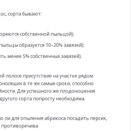
кос, сорта бывают:
оряются собственной пыльцой);
пыльцы образуется 10–20% завязей);
ь менее 5% собственных завязей).
й полосе присутствие на участке рядом
оносящих в те же самые сроки, способно
йности. Для успешного же плодоношения
другого сорта попросту необходима.
о ли для опыления абрикоса посадить персик,
т противоречива