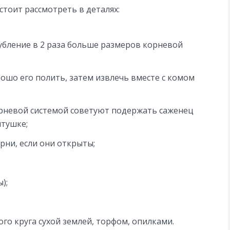
стоит рассмотреть в деталях:
убление в 2 раза больше размеров корневой
рошо его полить, затем извлечь вместе с комом
орневой системой советуют подержать саженец
лтушке;
рни, если они открыты;
);
о круга сухой землей, торфом, опилками.