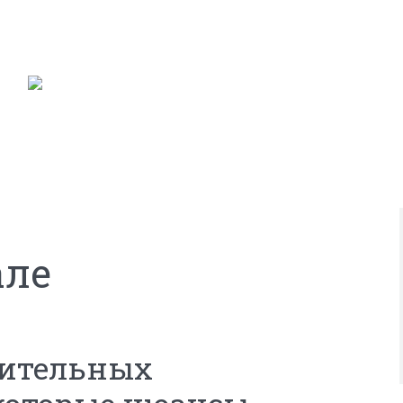
але
вительных