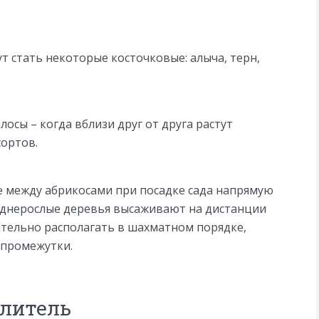
 стать некоторые косточковые: алыча, терн,
осы – когда вблизи друг от друга растут
сортов.
ие между абрикосами при посадке сада напрямую
реднерослые деревья высаживают на дистанции
ительно располагать в шахматном порядке,
 промежутки.
ылитель